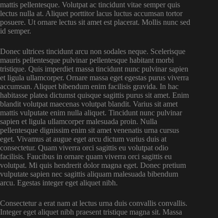
mattis pellentesque. Volutpat ac tincidunt vitae semper quis
lectus nulla at. Aliquet porttitor lacus luctus accumsan tortor
posuere. Ut ornare lectus sit amet est placerat. Mollis nunc sed
id semper.
Donec ultrices tincidunt arcu non sodales neque. Scelerisque
mauris pellentesque pulvinar pellentesque habitant morbi
tristique. Quis imperdiet massa tincidunt nunc pulvinar sapien
et ligula ullamcorper. Ornare massa eget egestas purus viverra
accumsan. Aliquet bibendum enim facilisis gravida. In hac
habitasse platea dictumst quisque sagittis purus sit amet. Enim
blandit volutpat maecenas volutpat blandit. Varius sit amet
mattis vulputate enim nulla aliquet. Tincidunt nunc pulvinar
sapien et ligula ullamcorper malesuada proin. Nulla
pellentesque dignissim enim sit amet venenatis urna cursus
eget. Vivamus at augue eget arcu dictum varius duis at
consectetur. Quam viverra orci sagittis eu volutpat odio
facilisis. Faucibus in ornare quam viverra orci sagittis eu
volutpat. Mi quis hendrerit dolor magna eget. Donec pretium
vulputate sapien nec sagittis aliquam malesuada bibendum
arcu. Egestas integer eget aliquet nibh.
Consectetur a erat nam at lectus urna duis convallis convallis.
Integer eget aliquet nibh praesent tristique magna sit. Massa