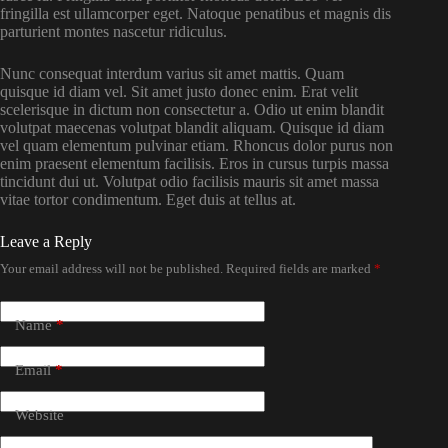
fringilla est ullamcorper eget. Natoque penatibus et magnis dis
parturient montes nascetur ridiculus.
Nunc consequat interdum varius sit amet mattis. Quam
quisque id diam vel. Sit amet justo donec enim. Erat velit
scelerisque in dictum non consectetur a. Odio ut enim blandit
volutpat maecenas volutpat blandit aliquam. Quisque id diam
vel quam elementum pulvinar etiam. Rhoncus dolor purus non
enim praesent elementum facilisis. Eros in cursus turpis massa
tincidunt dui ut. Volutpat odio facilisis mauris sit amet massa
vitae tortor condimentum. Eget duis at tellus at.
Leave a Reply
Your email address will not be published.
Required fields are marked
*
Name
*
Email
*
Website