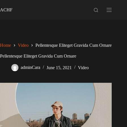
Skip
to
ACHF
content
Home
Video
Pellentesque Eliteget Gravida Cum Ornare
Pellentesque Eliteget Gravida Cum Ornare
adminCara
June 15, 2021
Video