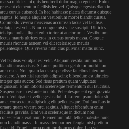
massa ultricies mi quis hendrerit dolor magna eget est. Enim
praesent elementum facilisis leo vel. Quisque egestas diam in
arcu cursus euismod. In hac habitasse platea dictumst quisque
sagittis. Id neque aliquam vestibulum morbi blandit cursus.
Commodo viverra maecenas accumsan lacus vel facilisis
volutpat est velit. Nunc congue nisi vitae suscipit. Ultricies
tristique nulla aliquet enim tortor at auctor urna. Vestibulum
lectus mauris ultrices eros in cursus turpis massa. Congue
mauris rhoncus aenean vel elit scelerisque mauris
pellentesque. Quis viverra nibh cras pulvinar mattis nunc.
Vel facilisis volutpat est velit. Aliquam vestibulum morbi
blandit cursus risus. Sit amet porttitor eget dolor morbi non
arcu risus. Non quam lacus suspendisse faucibus interdum
posuere. Amet nisl suscipit adipiscing bibendum est ultricies
integer quis auctor. Sed risus pretium quam vulputate
dignissim. Enim lobortis scelerisque fermentum dui faucibus.
Suspendisse in est ante in nibh. Pellentesque elit eget gravida
cum. Volutpat est velit egestas dui id. Lorem ipsum dolor sit
amet consectetur adipiscing elit pellentesque. Dui faucibus in
ornare quam viverra orci sagittis. Aliquet bibendum enim
facilisis gravida. Erat velit scelerisque in dictum non
consectetur a erat nam. Elementum nibh tellus molestie nunc
non blandit massa. In massa tempor nec feugiat nisl pretium
fusce id. Fringilla urna porttitor rhoncus dolor. Leo vel