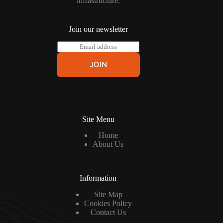
infrastructure.
Join our newsletter
E
m
a
JOIN
i
l
*
Site Menu
Home
About Us
Information
Site Map
Cookies Policy
Contact Us